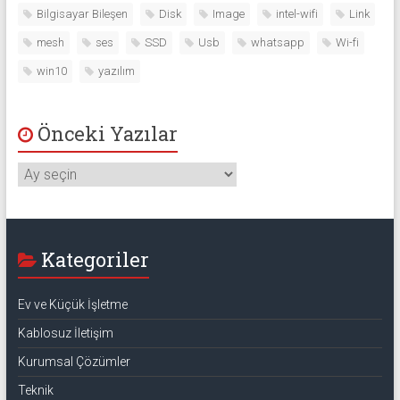
Bilgisayar Bileşen
Disk
Image
intel-wifi
Link
mesh
ses
SSD
Usb
whatsapp
Wi-fi
win10
yazılım
Önceki Yazılar
Önceki
Yazılar
Kategoriler
Ev ve Küçük İşletme
Kablosuz İletişim
Kurumsal Çözümler
Teknik