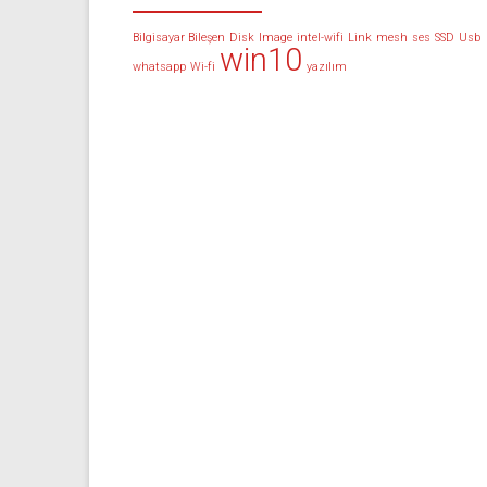
Bilgisayar Bileşen
Disk
Image
intel-wifi
Link
mesh
ses
SSD
Usb
win10
whatsapp
Wi-fi
yazılım