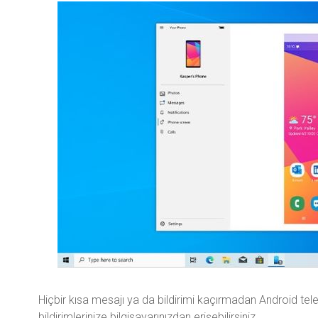
Hiçbir kısa mesajı ya da bildirimi kaçırmadan Android te
bildirimlerinize bilgisayarınızdan erişebilirsiniz.