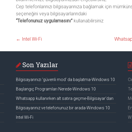
Cep telefonlarınızı bilgisayarınıza bağlamak için mümkün
seçeneğini veya bilgisayarlarındaki
“Telefonunuz uygulamasını”
kullanabilirsiniz
←
Intel Wi-Fi
Whatsapp
Son Yazılar
Bilgisayarınızı ‘güvenli mod’ da başlatma-Windows 10
Ci
Başlangıç Programları Nerede-Windows 10
Te
Whatsapp kullanırken alt satıra geçme-Bilgisayar’dan
Mo
Bilgisayarınız ve telefonunuz bir arada-Windows 10
E
Intel Wi-Fi
W