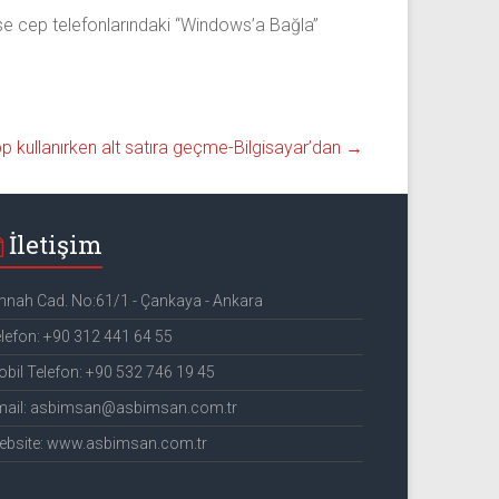
se cep telefonlarındaki “Windows’a Bağla”
 kullanırken alt satıra geçme-Bilgisayar’dan
→
İletişim
nnah Cad. No:61/1 - Çankaya - Ankara
lefon: +90 312 441 64 55
bil Telefon: +90 532 746 19 45
mail: asbimsan@asbimsan.com.tr
ebsite: www.asbimsan.com.tr