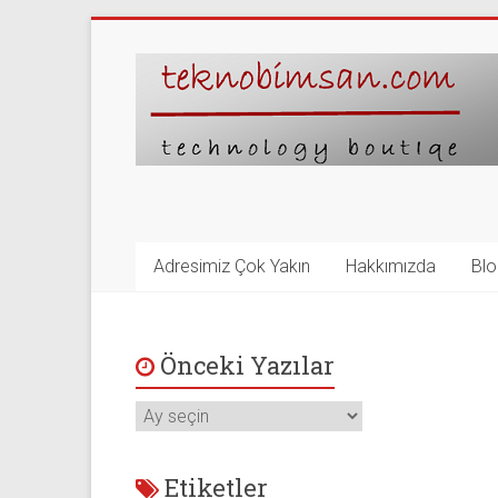
Skip
to
content
Adresimiz Çok Yakın
Hakkımızda
Blo
Önceki Yazılar
Önceki
Yazılar
Etiketler